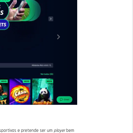
sportivas e pretende ser um
player
bem