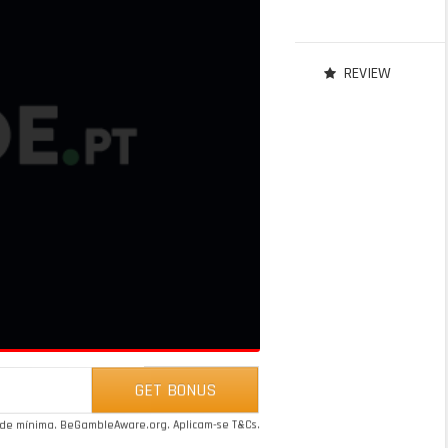
REVIEW
GET BONUS