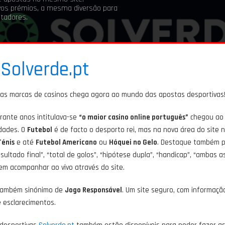
vos prémios, a mesma diversão para
stadores.
a
Solverde.pt
as marcas de casinos chega agora ao mundo das apostas desportivas
rante anos intitulava-se
“o maior casino online português”
chegou ao
dades. O
Futebol
é de facto o desporto rei, mas na nova área do site 
Ténis
e até
Futebol Americano
ou
Hóquei no Gelo
. Destaque também pa
sultado final”, “total de golos”, “hipótese dupla”, “handicap”, “amba
m acompanhar ao vivo através do site.
também sinónimo de
Jogo Responsável
. Um site seguro, com informaçã
e esclarecimentos.