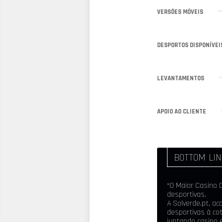
VERSÕES MÓVEIS
DESPORTOS DISPONÍVEI
LEVANTAMENTOS
APOIO AO CLIENTE
BOTTOM LIN
“O Maior Casino 
desportivas.
A Solverde.pt, a
desportivas à cot
juntando casino