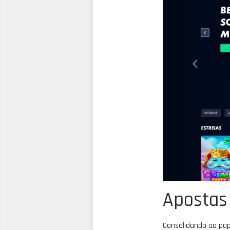
Apostas
Consolidando ao pap