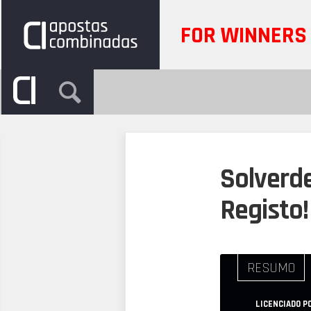
FOR WINNERS
CASAS DE APOSTAS
PROMOÇÕES
ARTIGOS
NOTÍC
Solverde
OVERVIEW
Registo!
RATING
FULL ARTICLE
COMMENTS
RESUMO
LICENCIADO P