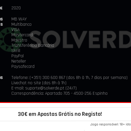
2020
DE
MB WAY
OS
Multibanco
IS
VISA
Mastercard
Maestro
Transferência Bancária
Skrill
PayPal
Neteller
Paysafecard
Telefone: (+351) 300 600 867 (das 8h à 1h, 7 dias por semana)
OS
Livechat no site (das 8h à 1h)
E-mail: suporte@solverde.pt (24/7)
Correspondência: Apartado 705 - 4500-256 Espinho
30€ em
Apostas Grátis
no Registo!