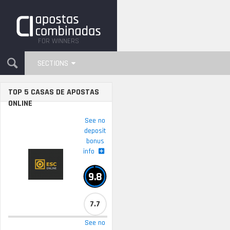
FOR WINNERS
SECTIONS
TOP 5 CASAS DE APOSTAS
ONLINE
See no
deposit
bonus
info
9.8
7.7
See no