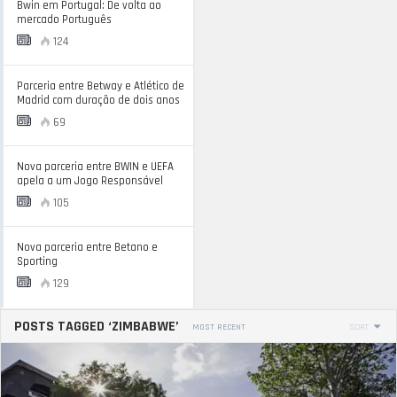
Bwin em Portugal: De volta ao
mercado Português
124
Parceria entre Betway e Atlético de
Madrid com duração de dois anos
69
Nova parceria entre BWIN e UEFA
apela a um Jogo Responsável
105
Nova parceria entre Betano e
Sporting
129
POSTS TAGGED ‘ZIMBABWE’
MOST RECENT
SORT