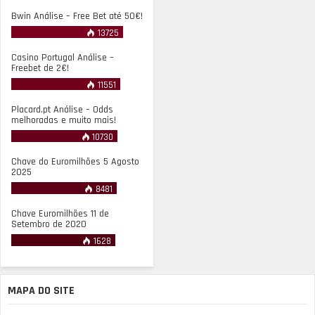
Bwin Análise – Free Bet até 50€!
13725
Casino Portugal Análise –
Freebet de 2€!
11551
Placard.pt Análise – Odds
melhoradas e muito mais!
10730
Chave do Euromilhões 5 Agosto
2025
8481
Chave Euromilhões 11 de
Setembro de 2020
1628
MAPA DO SITE