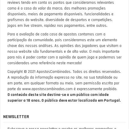
reviews tendo em conta os pontos que consideramos relevantes
como é o caso do valor da marca, das melhores promoções
disponíveis, meios de pagamento disponíveis, funcionalidades e
grafismos do website, diversidade de desportos e competições,
jogos em live stream, rapidez nos pagamentos, entre outros.
Para a avaliação de cada casa de apostas contamos com a
participação da comunidade, pois consideramos este um elemento
chave das nossas análises. As opiniões dos jogadores que visitam o
nosso website são fundamentais e de alto valor. O mais importante
para nós é poder contar com a opinião de quem joga e podermos ser
considerados uma referência neste mercado!
Copyright © 2021 ApostasCombinadas. Todos os direitos reservados.
A reprodução da informação expressa no site, na sua totalidade ou
em parte, em qualquer formato ou meio, sem permissão escrita por
parte do www.apostascombinadas.com é expressamente proibida.
O conteúdo deste site destina-se a um público com idade
superior a 18 anos. O público deve estar localizado em Portugal.
NEWSLETTER