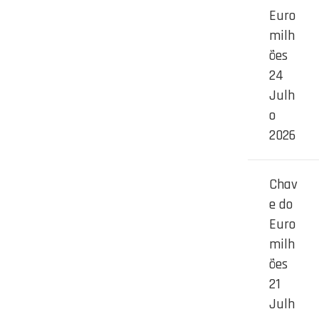
Euro
milh
ões
24
Julh
o
2026
Chav
e do
Euro
milh
ões
21
Julh