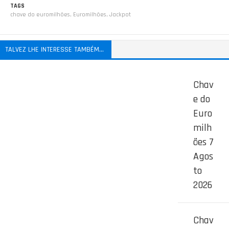
TAGS
chave do euromilhões
,
Euromilhões
,
Jackpot
TALVEZ LHE INTERESSE TAMBÉM...
Chav
e do
Euro
milh
ões 7
Agos
to
2026
Chav