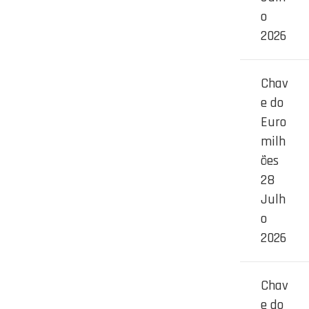
o
2026
Chav
e do
Euro
milh
ões
28
Julh
o
2026
Chav
e do