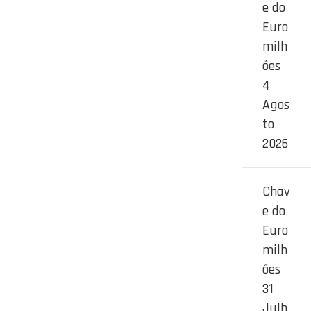
e do
Euro
milh
ões
4
Agos
to
2026
Chav
e do
Euro
milh
ões
31
Julh