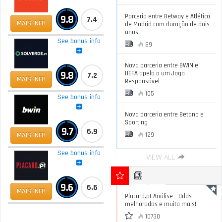
Parceria entre Betway e Atlético
9.8
7.4
MAIS INFO
de Madrid com duração de dois
anos
See bonus info
69
Nova parceria entre BWIN e
9.8
UEFA apela a um Jogo
7.2
MAIS INFO
Responsável
105
See bonus info
Nova parceria entre Betano e
Sporting
9.7
6.9
MAIS INFO
129
See bonus info
VIEW ALL
9.6
6.6
MAIS INFO
Placard.pt Análise – Odds
melhoradas e muito mais!
10730