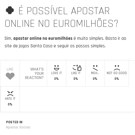
🍀
É POSSÍVEL APOSTAR
ONLINE NO EUROMILHÕES?
Sim,
apostar online no euromilhões
é muito simples. Basta ir ao
site de jogos Santa Casa e seguir os passos simples.
LIKE
WHAT'S
YOUR
LOVE IT
LIKE IT
MEH..
NOT SO GOOD
REACTION?
0%
0%
0%
0%
HATE IT
0%
POSTED IN
Apostas Sociais