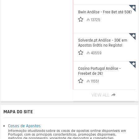
Bwin Análise – Free Bet até 50€!
13725
Solverde.pt Análise – 30€ em
Apostas Grátis no Registo!
40559
Casino Portugal Análise –
Freebet de 2€!
11551
VIEW ALL
MAPA DO SITE
Casas de Apostas
Informação atualizada sobre as casas de apostas online disponíveis em
Portugal, com as principais características, promoções disponíveis,
métodos de pagamento, variedade de desportos e competições.