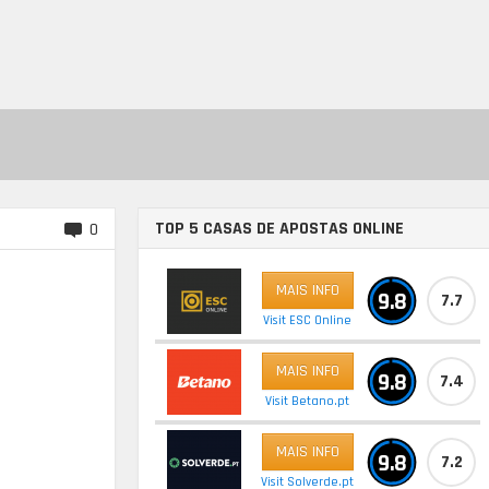
MELHORES ODDS PORTUGAL
SITO
TOP 5 CASAS DE APOSTAS ONLINE
0
MAIS INFO
9.8
7.7
Visit ESC Online
MAIS INFO
9.8
7.4
Visit Betano.pt
MAIS INFO
9.8
7.2
Visit Solverde.pt