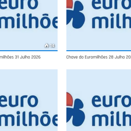
14
milhões 31 Julho 2026
Chave do Euromilhões 28 Julho 2