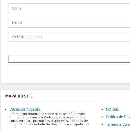
MAPA DO SITE
Casas de Apostas
Notícias
Informação atualizada sobre as casas de apostas
Política de Pr
online disponíveis em Portugal, com as principais
características, promoções disponíveis, métodos de
Termos e Con
pagamento, variedade de desportos e competições.