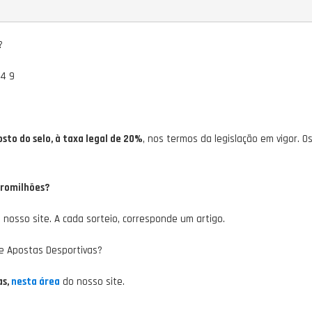
?
 4 9
sto do selo, à taxa legal de 20%
, nos termos da legislação em vigor. O
uromilhões?
 nosso site. A cada sorteio, corresponde um artigo.
e Apostas Desportivas?
as,
nesta área
do nosso site.