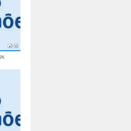
15
026