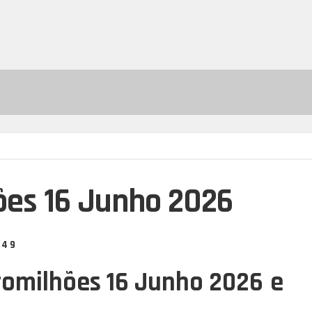
IAS JOGO ONLINE
APOSTAS SOCIAIS
CASINO
POKER
OFERTAS SEM DEPÓ
ões 16 Junho 2026
 4 9
romilhões 16 Junho 2026
e