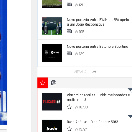
69
Nova parceria entre BWIN e UEFA apela
a um Jogo Responsável
105
Nova parceria entre Betano e Sporting
129
VIEW ALL
Placard.pt Análise – Odds melhoradas e
muito mais!
10730
Bwin Análise – Free Bet até 50€!
13724