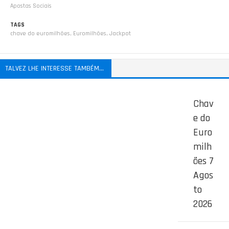
Apostas Sociais
TAGS
chave do euromilhões
,
Euromilhões
,
Jackpot
TALVEZ LHE INTERESSE TAMBÉM...
Chav
e do
Euro
milh
ões 7
Agos
to
2026