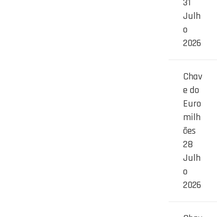
31
Julh
o
2026
Chav
e do
Euro
milh
ões
28
Julh
o
2026