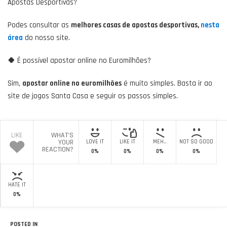
Apostas Desportivas?
Podes consultar as
melhores casas de apostas desportivas,
nesta
área
do nosso site.
🍀
É possível apostar online no Euromilhões?
Sim,
apostar online no euromilhões
é muito simples. Basta ir ao
site de jogos Santa Casa e seguir os passos simples.
LIKE
WHAT'S
YOUR
LOVE IT
LIKE IT
MEH..
NOT SO GOOD
REACTION?
0%
0%
0%
0%
HATE IT
0%
POSTED IN