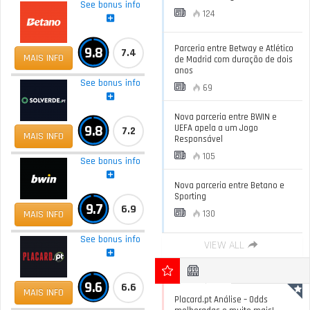
See bonus info
124
Parceria entre Betway e Atlético
9.8
7.4
MAIS INFO
de Madrid com duração de dois
anos
See bonus info
69
Nova parceria entre BWIN e
9.8
UEFA apela a um Jogo
7.2
MAIS INFO
Responsável
105
See bonus info
Nova parceria entre Betano e
Sporting
9.7
6.9
MAIS INFO
130
See bonus info
VIEW ALL
9.6
6.6
MAIS INFO
Placard.pt Análise – Odds