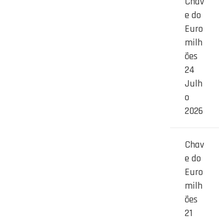
Chav
e do
Euro
milh
ões
24
Julh
o
2026
Chav
e do
Euro
milh
ões
21