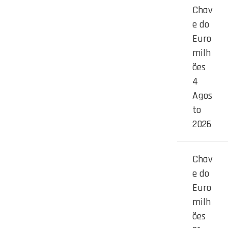
Chav
e do
Euro
milh
ões
4
Agos
to
2026
Chav
e do
Euro
milh
ões