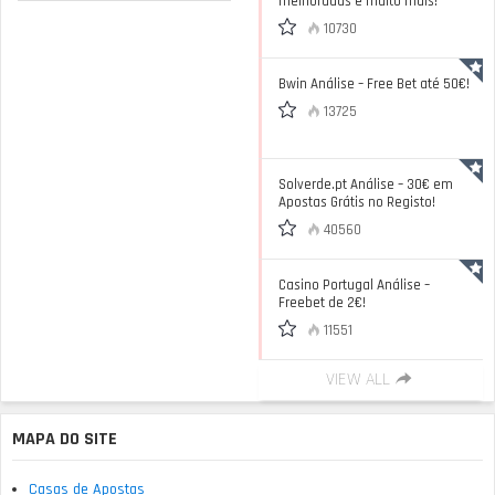
melhoradas e muito mais!
10730
Bwin Análise – Free Bet até 50€!
13725
Solverde.pt Análise – 30€ em
Apostas Grátis no Registo!
40560
Casino Portugal Análise –
Freebet de 2€!
11551
VIEW ALL
MAPA DO SITE
Casas de Apostas