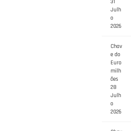
31
Julh
o
2026
Chav
e do
Euro
milh
ões
28
Julh
o
2026