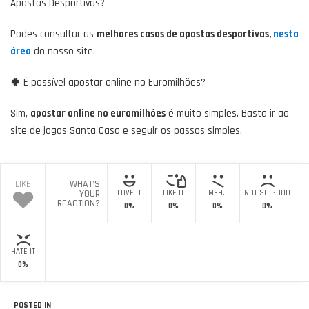
Apostas Desportivas?
Podes consultar as
melhores casas de apostas desportivas,
nesta
área
do nosso site.
🍀
É possível apostar online no Euromilhões?
Sim,
apostar online no euromilhões
é muito simples. Basta ir ao
site de jogos Santa Casa e seguir os passos simples.
LIKE
WHAT'S
YOUR
LOVE IT
LIKE IT
MEH..
NOT SO GOOD
REACTION?
0%
0%
0%
0%
HATE IT
0%
POSTED IN