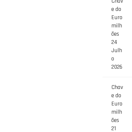
Chav
e do
Euro
milh
ões
24
Julh
o
2026
Chav
e do
Euro
milh
ões
21