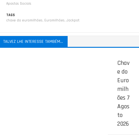
Apostas Sociais
TAGS
chave do euromilhões
,
Euromilhões
,
Jackpot
TALVEZ LHE INTERESSE TAMBÉM...
Chav
e do
Euro
milh
ões 7
Agos
to
2026