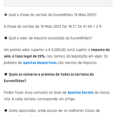
🍀 Qual a chave do sorteio do Euromilhões 19 Maio 2023?
A chave do sorteio de 19 Maio 2023 foi: 18 27 34 41 49 + 3 9
🍀
Qual o valor de imposto associado ao Euromilhões?
Um prémio valor superior a € 5.000,00, está sujeito a
imposto do
selo, à taxa legal de 20%
, nos termos da legislação em vigor. Os
prémios de
apostas desportivas
são isentos de imposto.
🍀
Quais os números e prémios de todos os sorteios do
Euromilhões?
Podes fazer essa consulta na área de
Apostas Sociais
do nosso
site. A cada sorteio, corresponde um artigo.
🍀
Como apostador, onde posso ver as melhores Casas de