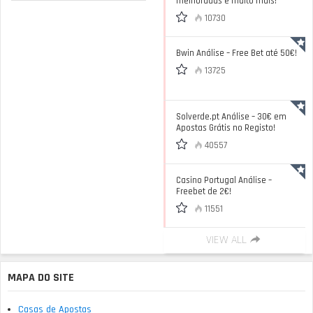
melhoradas e muito mais!
10730
Bwin Análise – Free Bet até 50€!
13725
Solverde.pt Análise – 30€ em
Apostas Grátis no Registo!
40557
Casino Portugal Análise –
Freebet de 2€!
11551
VIEW ALL
MAPA DO SITE
Casas de Apostas