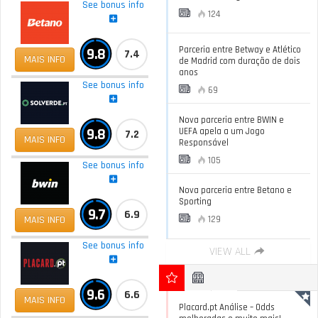
See bonus info
124
Parceria entre Betway e Atlético
9.8
7.4
MAIS INFO
de Madrid com duração de dois
anos
See bonus info
69
Nova parceria entre BWIN e
9.8
UEFA apela a um Jogo
7.2
MAIS INFO
Responsável
105
See bonus info
Nova parceria entre Betano e
Sporting
9.7
6.9
MAIS INFO
129
See bonus info
VIEW ALL
9.6
6.6
MAIS INFO
Placard.pt Análise – Odds