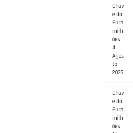
Chav
e do
Euro
milh
ões
4
Agos
to
2026
Chav
e do
Euro
milh
ões