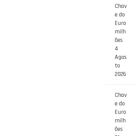
Chav
e do
Euro
milh
ões
4
Agos
to
2026
Chav
e do
Euro
milh
ões