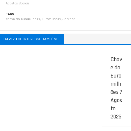
Apostas Sociais
TAGS
chave do euromilhões
,
Euromilhões
,
Jackpot
TALVEZ LHE INTERESSE TAMBÉM...
Chav
e do
Euro
milh
ões 7
Agos
to
2026