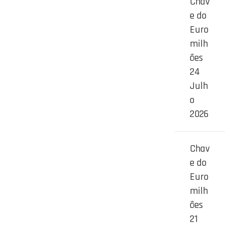
Chav
e do
Euro
milh
ões
24
Julh
o
2026
Chav
e do
Euro
milh
ões
21