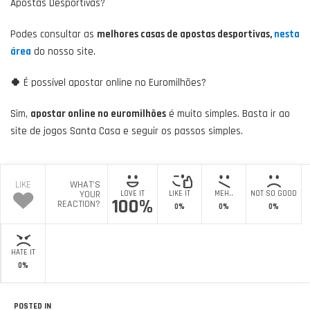
Apostas Desportivas?
Podes consultar as
melhores casas de apostas desportivas,
nesta
área
do nosso site.
🍀
É possível apostar online no Euromilhões?
Sim,
apostar online no euromilhões
é muito simples. Basta ir ao
site de jogos Santa Casa e seguir os passos simples.
LIKE
WHAT'S
YOUR
LOVE IT
LIKE IT
MEH..
NOT SO GOOD
100%
REACTION?
0%
0%
0%
HATE IT
0%
POSTED IN