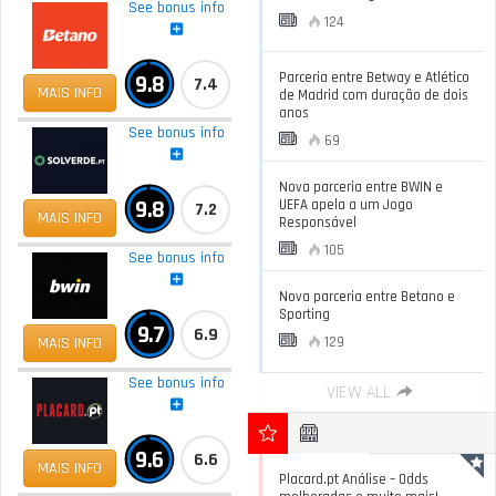
See bonus info
124
Parceria entre Betway e Atlético
9.8
7.4
MAIS INFO
de Madrid com duração de dois
anos
See bonus info
69
Nova parceria entre BWIN e
9.8
UEFA apela a um Jogo
7.2
MAIS INFO
Responsável
105
See bonus info
Nova parceria entre Betano e
Sporting
9.7
6.9
MAIS INFO
129
See bonus info
VIEW ALL
9.6
6.6
MAIS INFO
Placard.pt Análise – Odds