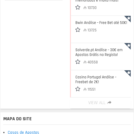
melhoradas e muito mais!
10730
Bwin Análise – Free Bet até 50€!
13725
Solverde.pt Análise – 30€ em
Apostas Grátis no Registo!
40558
Casino Portugal Análise –
Freebet de 2€!
11551
VIEW ALL
MAPA DO SITE
Casas de Apostas