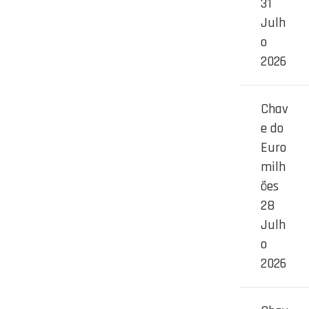
31
Julh
o
2026
Chav
e do
Euro
milh
ões
28
Julh
o
2026