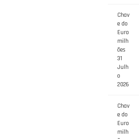
Chav
e do
Euro
milh
ões
31
Julh
o
2026
Chav
e do
Euro
milh