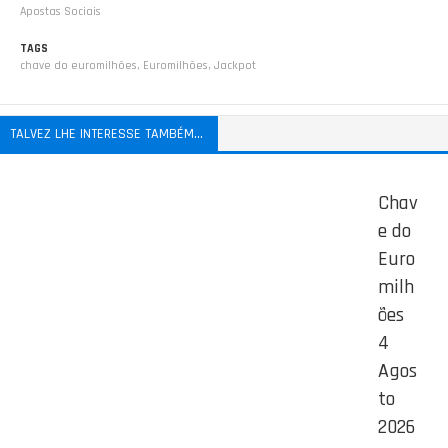
Apostas Sociais
TAGS
chave do euromilhões
,
Euromilhões
,
Jackpot
TALVEZ LHE INTERESSE TAMBÉM...
Chav
e do
Euro
milh
ões
4
Agos
to
2026