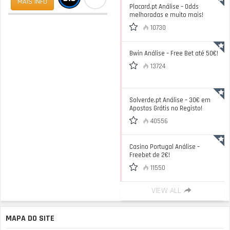
MAIS INFO
Placard.pt Análise – Odds
melhoradas e muito mais!
10730
Bwin Análise – Free Bet até 50€!
13724
Solverde.pt Análise – 30€ em
Apostas Grátis no Registo!
40556
Casino Portugal Análise –
Freebet de 2€!
11550
VIEW ALL
MAPA DO SITE