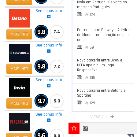
Bwin em Portugal: De volta ao
mercado Português
See bonus info
124
Parceria entre Betway e Atlético
9.8
7.4
MAIS INFO
de Madrid com duração de dois
anos
See bonus info
69
Nova parceria entre BWIN e
9.8
UEFA apela a um Jogo
7.2
MAIS INFO
Responsável
105
See bonus info
Nova parceria entre Betano e
Sporting
9.7
6.9
MAIS INFO
129
See bonus info
VIEW ALL
9.6
6.6