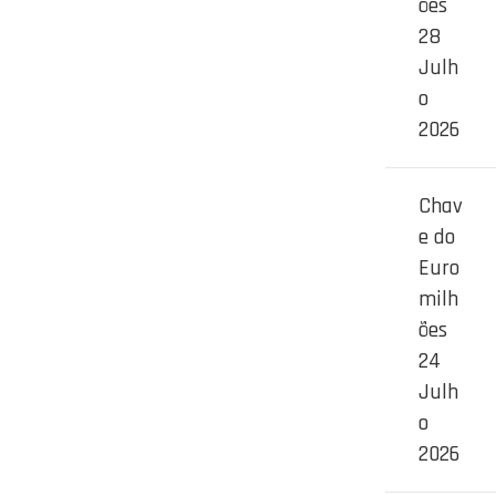
ões
28
Julh
o
2026
Chav
e do
Euro
milh
ões
24
Julh
o
2026