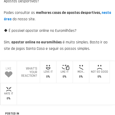
Apostas Desportivas?
Podes consultar as
melhores casas de apostas desportivas,
nesta
área
do nosso site.
🍀
É possível apostar online no Euromilhões?
Sim,
apostar online no euromilhões
é muito simples. Basta ir ao
site de jogos Santa Casa e seguir os passos simples.
LIKE
WHAT'S
YOUR
LOVE IT
LIKE IT
MEH..
NOT SO GOOD
REACTION?
0%
0%
0%
0%
HATE IT
0%
POSTED IN