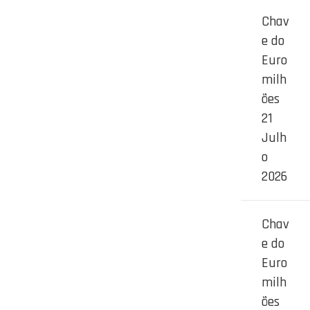
Chav
e do
Euro
milh
ões
21
Julh
o
2026
Chav
e do
Euro
milh
ões