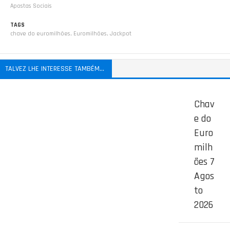
Apostas Sociais
TAGS
chave do euromilhões
,
Euromilhões
,
Jackpot
TALVEZ LHE INTERESSE TAMBÉM...
Chav
e do
Euro
milh
ões 7
Agos
to
2026