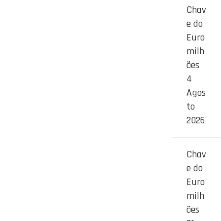
Chav
e do
Euro
milh
ões
4
Agos
to
2026
Chav
e do
Euro
milh
ões