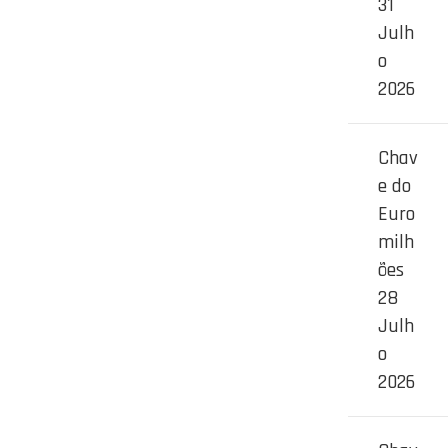
31
Julh
o
2026
Chav
e do
Euro
milh
ões
28
Julh
o
2026