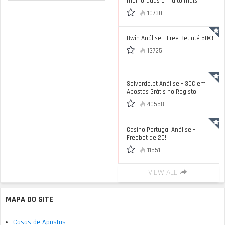
melhoradas e muito mais!
10730
Bwin Análise – Free Bet até 50€!
13725
Solverde.pt Análise – 30€ em
Apostas Grátis no Registo!
40558
Casino Portugal Análise –
Freebet de 2€!
11551
VIEW ALL
MAPA DO SITE
Casas de Apostas