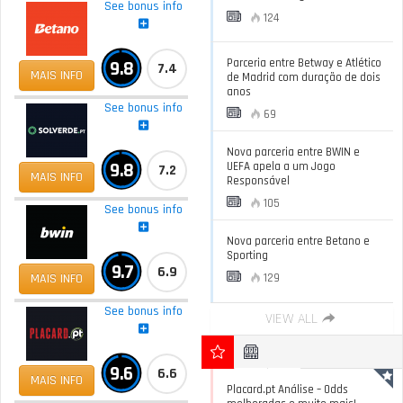
See bonus info
124
Parceria entre Betway e Atlético
9.8
7.4
MAIS INFO
de Madrid com duração de dois
anos
See bonus info
69
Nova parceria entre BWIN e
9.8
UEFA apela a um Jogo
7.2
MAIS INFO
Responsável
105
See bonus info
Nova parceria entre Betano e
Sporting
9.7
6.9
MAIS INFO
129
See bonus info
VIEW ALL
9.6
6.6
MAIS INFO
Placard.pt Análise – Odds