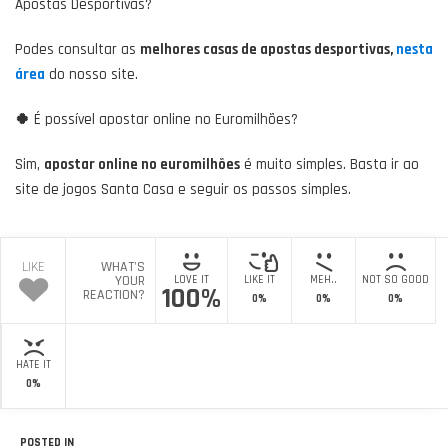
Apostas Desportivas?
Podes consultar as
melhores casas de apostas desportivas,
nesta
área
do nosso site.
🍀
É possível apostar online no Euromilhões?
Sim,
apostar online no euromilhões
é muito simples. Basta ir ao
site de jogos Santa Casa e seguir os passos simples.
LIKE
WHAT'S
YOUR
LOVE IT
LIKE IT
MEH..
NOT SO GOOD
100%
REACTION?
0%
0%
0%
HATE IT
0%
POSTED IN