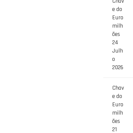
Chav
e do
Euro
milh
ões
24
Julh
o
2026
Chav
e do
Euro
milh
ões
21