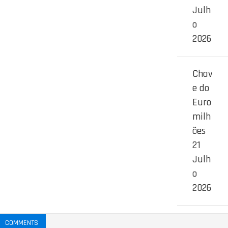
Julh
o
2026
Chav
e do
Euro
milh
ões
21
Julh
o
2026
COMMENTS