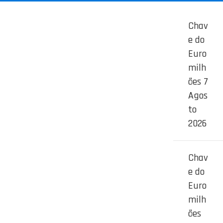
Chav
e do
Euro
milh
ões 7
Agos
to
2026
Chav
e do
Euro
milh
ões