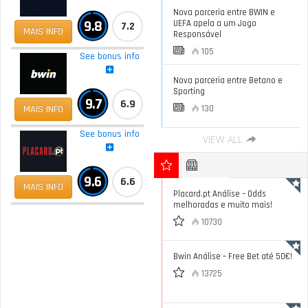
Nova parceria entre BWIN e
9.8
UEFA apela a um Jogo
7.2
MAIS INFO
Responsável
105
See bonus info
Nova parceria entre Betano e
Sporting
9.7
6.9
MAIS INFO
130
See bonus info
VIEW ALL
9.6
6.6
MAIS INFO
Placard.pt Análise – Odds
melhoradas e muito mais!
10730
Bwin Análise – Free Bet até 50€!
13725