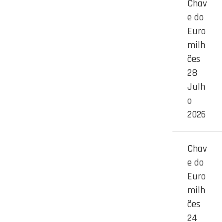
Chav
e do
Euro
milh
ões
28
Julh
o
2026
Chav
e do
Euro
milh
ões
24