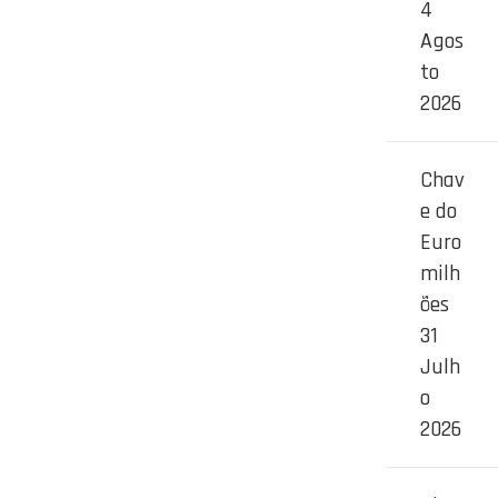
4
Agos
to
2026
Chav
e do
Euro
milh
ões
31
Julh
o
2026