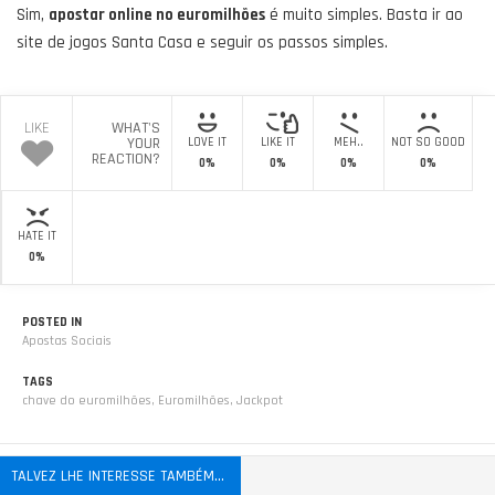
Sim,
apostar online no euromilhões
é muito simples. Basta ir ao
site de jogos Santa Casa e seguir os passos simples.
LIKE
WHAT'S
YOUR
LOVE IT
LIKE IT
MEH..
NOT SO GOOD
REACTION?
0%
0%
0%
0%
HATE IT
0%
POSTED IN
Apostas Sociais
TAGS
chave do euromilhões
,
Euromilhões
,
Jackpot
TALVEZ LHE INTERESSE TAMBÉM...