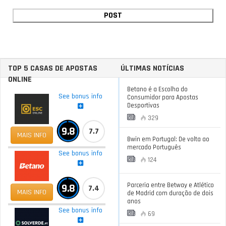
TOP 5 CASAS DE APOSTAS
ÚLTIMAS NOTÍCIAS
ONLINE
Betano é a Escolha do
See bonus info
Consumidor para Apostas
Desportivas
329
9.8
7.7
MAIS INFO
Bwin em Portugal: De volta ao
mercado Português
See bonus info
124
Parceria entre Betway e Atlético
9.8
7.4
MAIS INFO
de Madrid com duração de dois
anos
See bonus info
69