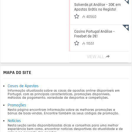
Solverde.pt Análise – 30€ em
Apostas Grátis no Registo!
40560
Casino Portugal Análise –
Freebet de 2€!
11551
VIEW ALL
MAPA DO SITE
Casas de Apostas
Informação atualizada sobre as casas de apostas online disponíveis em
Portugal, com as principais características, promoções disponíveis,
métodos de pagamento, variedade de desportos e competições.
Promoções
Nesta página encontram informação sobre as melhores promoções e
bónus de boas-vindas. Encontre também os seus códigos de promoção.
Notícias
Nesta seção serão disponibilizadas dicas e conselhos para uma melhor
experiência bem como, encontrar notícias desportivas da atualidade e de