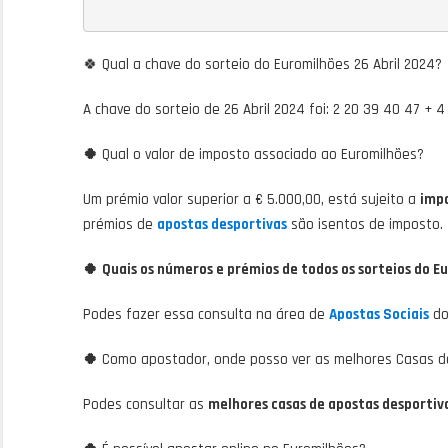
🍀 Qual a chave do sorteio do Euromilhões 26 Abril 2024?
A chave do sorteio de 26 Abril 2024 foi: 2 20 39 40 47 + 4
🍀
Qual o valor de imposto associado ao Euromilhões?
Um prémio valor superior a € 5.000,00, está sujeito a
impo
prémios de
apostas desportivas
são isentos de imposto.
🍀
Quais os números e prémios de todos os sorteios do E
Podes fazer essa consulta na área de
Apostas Sociais
do
🍀
Como apostador, onde posso ver as melhores Casas d
Podes consultar as
melhores casas de apostas desportiv