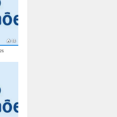
14
026