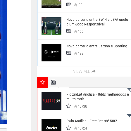
69
Nova parceria entre BWIN e UEFA apela
a um Jogo Responsável
105
Nova parceria entre Betano e Sporting
129
VIEW ALL
Placard.pt Análise – Odds melhoradas e
muito mais!
10730
Bwin Análise – Free Bet até 50€!
13724