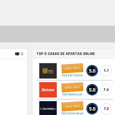
MELHORES ODDS PORTUGAL
SITO
TOP 5 CASAS DE APOSTAS ONLINE
0
MAIS INFO
9.8
7.7
Visit ESC Online
MAIS INFO
9.8
7.4
Visit Betano.pt
MAIS INFO
9.8
7.2
Visit Solverde.pt