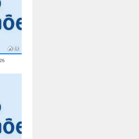
14
026