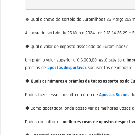
🍀 Qual a chave do sorteio do Euromilhões 26 Março 2024
A chave do sorteio de 26 Março 2024 foi: 2 13 14 26 29 + 5
🍀
Qual o valor de imposto associado ao Euromilhões?
Um prémio valor superior a € 5.000,00, está sujeito a
impo
prémios de
apostas desportivas
são isentos de imposto.
🍀
Quais os números e prémios de todos os sorteios do E
Podes fazer essa consulta na área de
Apostas Sociais
do
🍀
Como apostador, onde posso ver as melhores Casas d
Podes consultar as
melhores casas de apostas desportiv