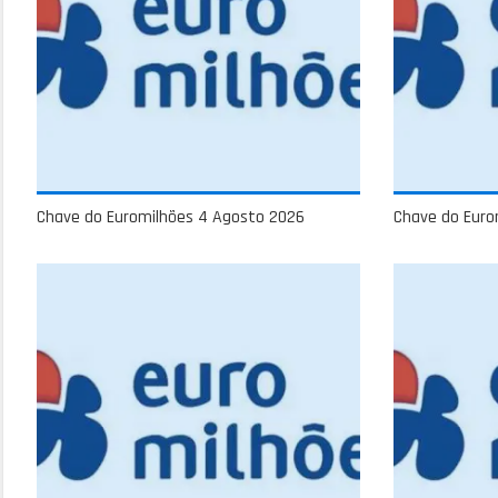
Chave do Euromilhões 4 Agosto 2026
Chave do Euro