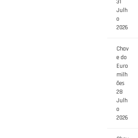
31
Julh
o
2026
Chav
e do
Euro
milh
ões
28
Julh
o
2026