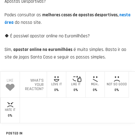
Apostas Desportivas?
Podes consultar as
melhores casas de apostas desportivas,
nesta
área
do nosso site.
🍀
É possível apostar online no Euromilhões?
Sim,
apostar online no euromilhões
é muito simples. Basta ir ao
site de jogos Santa Casa e seguir os passos simples.
LIKE
WHAT'S
YOUR
LOVE IT
LIKE IT
MEH..
NOT SO GOOD
REACTION?
0%
0%
0%
0%
HATE IT
0%
POSTED IN