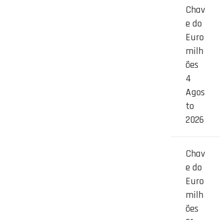
Chav
e do
Euro
milh
ões
4
Agos
to
2026
Chav
e do
Euro
milh
ões