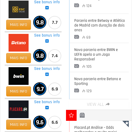
See bonus info
124
Parceria entre Betway e Atlético
9.8
7.7
MAIS INFO
de Madrid com duração de dois
anos
See bonus info
69
Nova parceria entre BWIN e
9.8
UEFA apela a um Jogo
7.4
MAIS INFO
Responsável
105
See bonus info
Nova parceria entre Betano e
Sporting
9.7
6.9
MAIS INFO
129
See bonus info
VIEW ALL
9.6
6.6
MAIS INFO
Placard.pt Análise – Odds