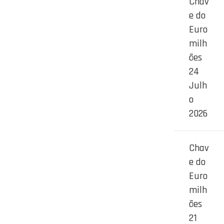
Chav
e do
Euro
milh
ões
24
Julh
o
2026
Chav
e do
Euro
milh
ões
21