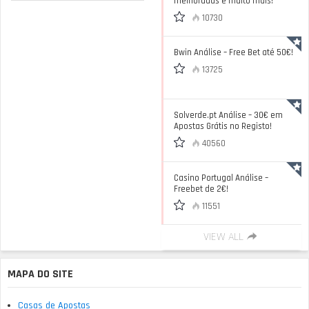
melhoradas e muito mais!
10730
Bwin Análise – Free Bet até 50€!
13725
Solverde.pt Análise – 30€ em
Apostas Grátis no Registo!
40560
Casino Portugal Análise –
Freebet de 2€!
11551
VIEW ALL
MAPA DO SITE
Casas de Apostas