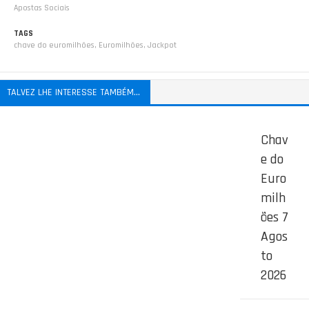
Apostas Sociais
TAGS
chave do euromilhões
,
Euromilhões
,
Jackpot
TALVEZ LHE INTERESSE TAMBÉM...
Chav
e do
Euro
milh
ões 7
Agos
to
2026