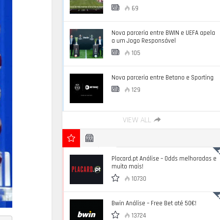
69
Nova parceria entre BWIN e UEFA apela
a um Jogo Responsável
105
Nova parceria entre Betano e Sporting
129
VIEW ALL
Placard.pt Análise – Odds melhoradas e
muito mais!
10730
Bwin Análise – Free Bet até 50€!
13724