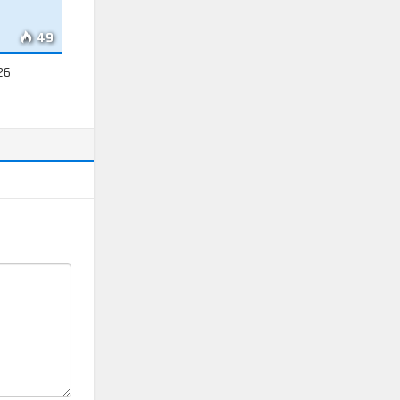
49
26