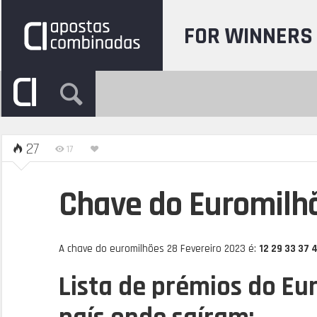
FOR WINNERS
CASAS DE APOSTAS
PROMOÇÕES
ARTIGOS
NOTÍC
27
17
Chave do Euromilhõ
A chave do euromilhões 28 Fevereiro 2023 é:
12 29 33 37 4
Lista de prémios do Eu