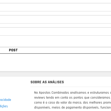
SOBRE AS ANÁLISES
No Apostas Combinadas analisamos e estruturamos 
reviews tendo em conta os pontos que consideramos 
ivacidade
como é o caso do valor da marca, das melhores pro
dições
disponíveis, meios de pagamento disponíveis, funcion