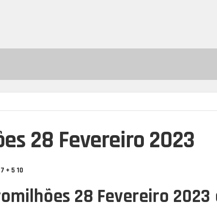
IAS JOGO ONLINE
APOSTAS SOCIAIS
CASINO
POKER
OFERTAS SEM DEPÓ
es 28 Fevereiro 2023
7 + 5 10
romilhões 28 Fevereiro 2023