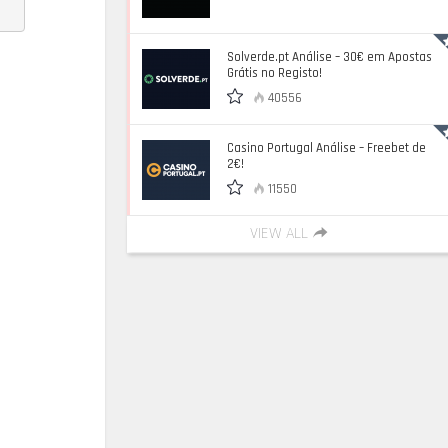
Solverde.pt Análise – 30€ em Apostas
Grátis no Registo!
40556
Casino Portugal Análise – Freebet de
2€!
11550
s
VIEW ALL