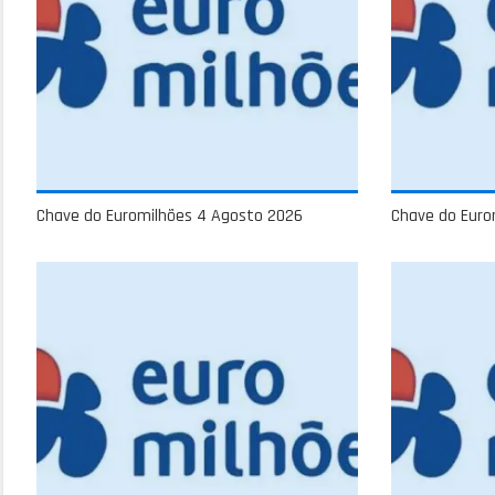
Chave do Euromilhões 4 Agosto 2026
Chave do Euro