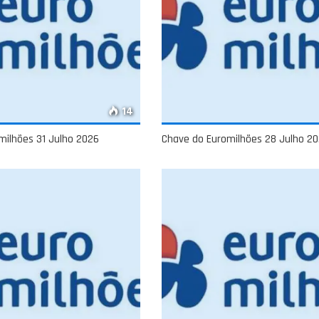
14
milhões 31 Julho 2026
Chave do Euromilhões 28 Julho 2