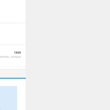
TAGS
milhões
,
Jackpot