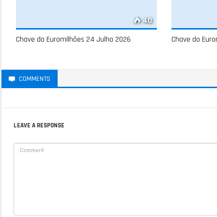
40
Chave do Euromilhões 24 Julho 2026
Chave do Euro
COMMENTS
LEAVE A RESPONSE