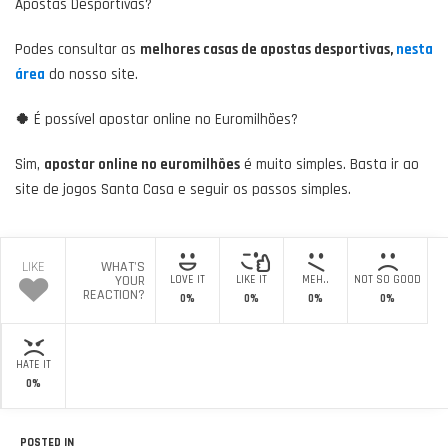
Apostas Desportivas?
Podes consultar as
melhores casas de apostas desportivas,
nesta
área
do nosso site.
🍀
É possível apostar online no Euromilhões?
Sim,
apostar online no euromilhões
é muito simples. Basta ir ao
site de jogos Santa Casa e seguir os passos simples.
LIKE
WHAT'S
YOUR
LOVE IT
LIKE IT
MEH..
NOT SO GOOD
REACTION?
0%
0%
0%
0%
HATE IT
0%
POSTED IN