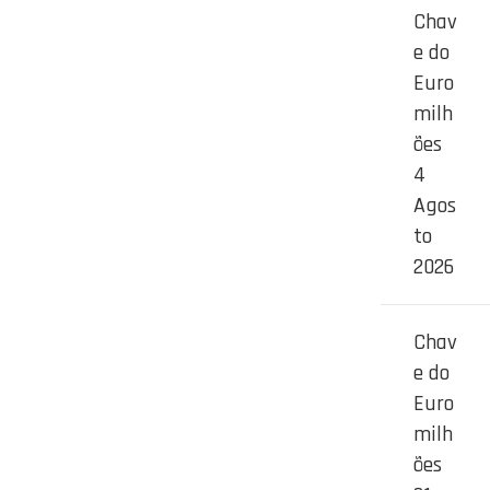
Chav
e do
Euro
milh
ões
4
Agos
to
2026
Chav
e do
Euro
milh
ões