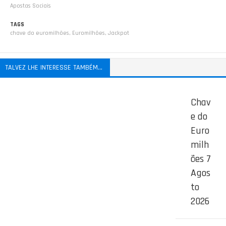
Apostas Sociais
TAGS
chave do euromilhões
,
Euromilhões
,
Jackpot
TALVEZ LHE INTERESSE TAMBÉM...
Chav
e do
Euro
milh
ões 7
Agos
to
2026