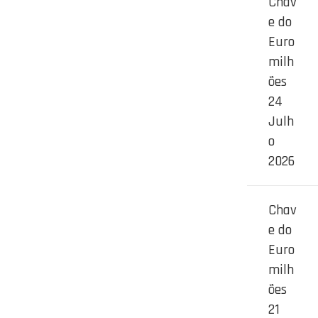
Chav
e do
Euro
milh
ões
24
Julh
o
2026
Chav
e do
Euro
milh
ões
21