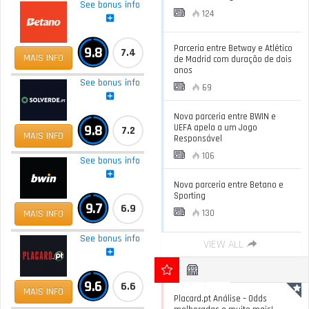
See bonus info
124
Parceria entre Betway e Atlético
9.8
7.4
MAIS INFO
de Madrid com duração de dois
anos
See bonus info
69
Nova parceria entre BWIN e
9.8
UEFA apela a um Jogo
7.2
MAIS INFO
Responsável
106
See bonus info
Nova parceria entre Betano e
Sporting
9.7
6.9
MAIS INFO
130
See bonus info
VIEW ALL
9.6
6.6
MAIS INFO
Placard.pt Análise – Odds