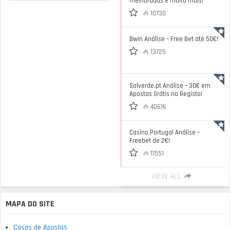
melhoradas e muito mais!
10730
Bwin Análise – Free Bet até 50€!
13725
Solverde.pt Análise – 30€ em
Apostas Grátis no Registo!
40616
Casino Portugal Análise –
Freebet de 2€!
11551
VIEW ALL
MAPA DO SITE
Casas de Apostas