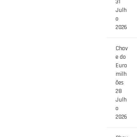
31
Julh
o
2026
Chav
e do
Euro
milh
ões
28
Julh
o
2026