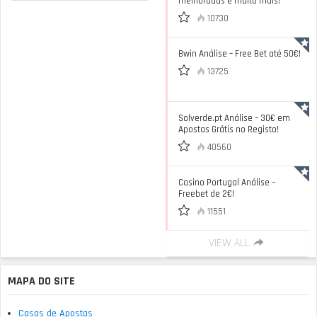
melhoradas e muito mais!
10730
Bwin Análise – Free Bet até 50€!
13725
Solverde.pt Análise – 30€ em
Apostas Grátis no Registo!
40560
Casino Portugal Análise –
Freebet de 2€!
11551
VIEW ALL
MAPA DO SITE
Casas de Apostas