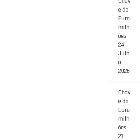
Chav
e do
Euro
milh
ões
24
Julh
o
2026
Chav
e do
Euro
milh
ões
21