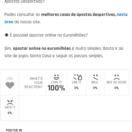
Apostas Desportivas?
Podes consultar as
melhores casas de apostas desportivas,
nesta
área
do nosso site.
🍀
É possível apostar online no Euromilhões?
Sim,
apostar online no euromilhões
é muito simples. Basta ir ao
site de jogos Santa Casa e seguir os passos simples.
LIKE
WHAT'S
YOUR
LOVE IT
LIKE IT
MEH..
NOT SO GOOD
100%
REACTION?
0%
0%
0%
HATE IT
0%
POSTED IN