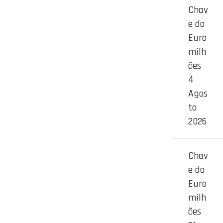
Chav
e do
Euro
milh
ões
4
Agos
to
2026
Chav
e do
Euro
milh
ões