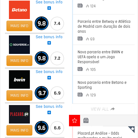
See bonus info
124
Parceria entre Betway e Atlético
9.8
7.4
MAIS INFO
de Madrid com duração de dois
anos
See bonus info
69
Nova parceria entre BWIN e
9.8
UEFA apela a um Jogo
7.2
MAIS INFO
Responsável
105
See bonus info
Nova parceria entre Betano e
Sporting
9.7
6.9
MAIS INFO
129
See bonus info
VIEW ALL
9.6
6.6
MAIS INFO
Placard.pt Análise – Odds