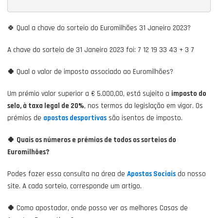
🍀 Qual a chave do sorteio do Euromilhões 31 Janeiro 2023?
A chave do sorteio de 31 Janeiro 2023 foi: 7 12 19 33 43 + 3 7
🍀
Qual o valor de imposto associado ao Euromilhões?
Um prémio valor superior a € 5.000,00, está sujeito a
imposto do
selo, à taxa legal de 20%
, nos termos da legislação em vigor. Os
prémios de
apostas desportivas
são isentos de imposto.
🍀
Quais os números e prémios de todos os sorteios do
Euromilhões?
Podes fazer essa consulta na área de
Apostas Sociais
do nosso
site. A cada sorteio, corresponde um artigo.
🍀
Como apostador, onde posso ver as melhores Casas de