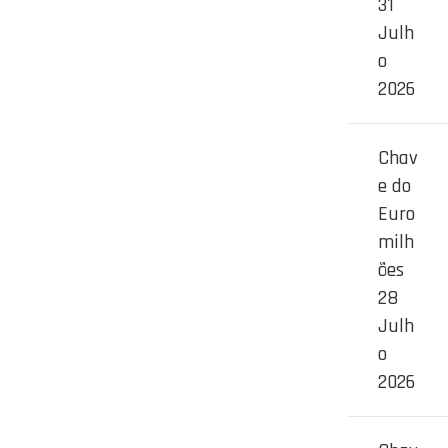
31
Julh
o
2026
Chav
e do
Euro
milh
ões
28
Julh
o
2026