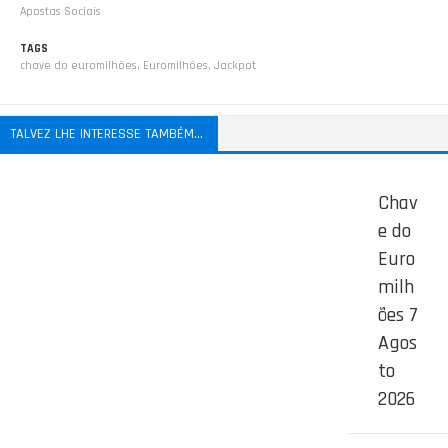
Apostas Sociais
TAGS
chave do euromilhões
,
Euromilhões
,
Jackpot
TALVEZ LHE INTERESSE TAMBÉM...
Chav
e do
Euro
milh
ões 7
Agos
to
2026