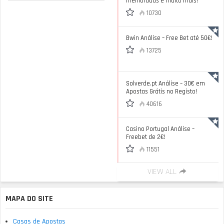
melhoradas e muito mais!
10730
Bwin Análise – Free Bet até 50€!
13725
Solverde.pt Análise – 30€ em
Apostas Grátis no Registo!
40616
Casino Portugal Análise –
Freebet de 2€!
11551
VIEW ALL
MAPA DO SITE
Casas de Apostas