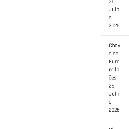
31
Julh
o
2026
Chav
e do
Euro
milh
ões
28
Julh
o
2026