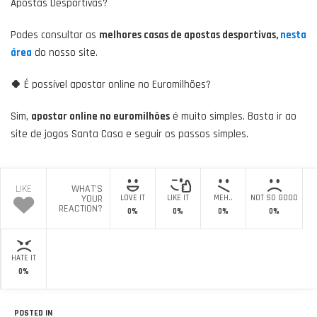
Apostas Desportivas?
Podes consultar as
melhores casas de apostas desportivas,
nesta
área
do nosso site.
🍀
É possível apostar online no Euromilhões?
Sim,
apostar online no euromilhões
é muito simples. Basta ir ao
site de jogos Santa Casa e seguir os passos simples.
LIKE
WHAT'S
YOUR
LOVE IT
LIKE IT
MEH..
NOT SO GOOD
REACTION?
0%
0%
0%
0%
HATE IT
0%
POSTED IN