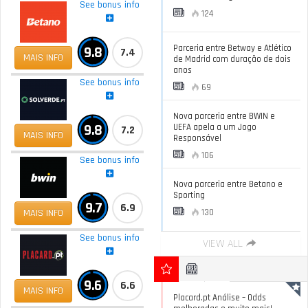
See bonus info
124
Parceria entre Betway e Atlético
9.8
7.4
MAIS INFO
de Madrid com duração de dois
anos
See bonus info
69
Nova parceria entre BWIN e
9.8
UEFA apela a um Jogo
7.2
MAIS INFO
Responsável
106
See bonus info
Nova parceria entre Betano e
Sporting
9.7
6.9
MAIS INFO
130
See bonus info
VIEW ALL
9.6
6.6
MAIS INFO
Placard.pt Análise – Odds