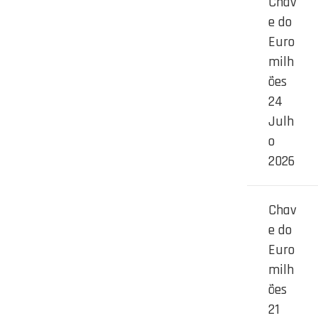
Chav
e do
Euro
milh
ões
24
Julh
o
2026
Chav
e do
Euro
milh
ões
21