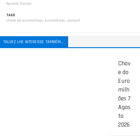
Apostas Sociais
TAGS
chave do euromilhões
,
Euromilhões
,
Jackpot
TALVEZ LHE INTERESSE TAMBÉM...
Chav
e do
Euro
milh
ões 7
Agos
to
2026