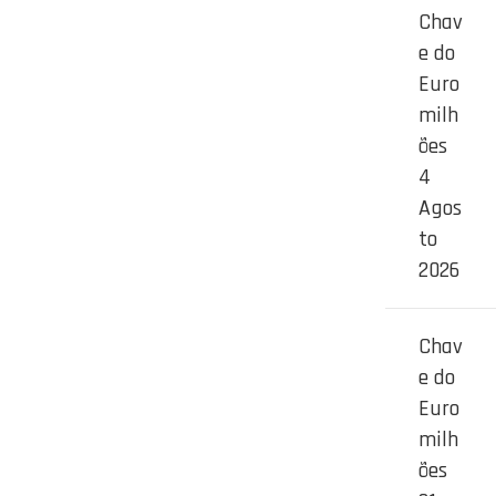
Chav
e do
Euro
milh
ões
4
Agos
to
2026
Chav
e do
Euro
milh
ões