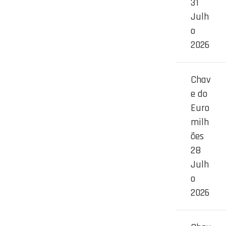
31
Julh
o
2026
Chav
e do
Euro
milh
ões
28
Julh
o
2026