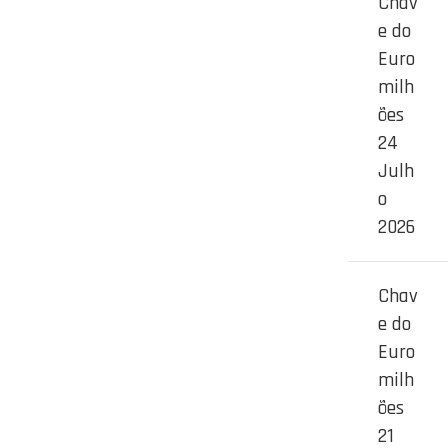
Chav
e do
Euro
milh
ões
24
Julh
o
2026
Chav
e do
Euro
milh
ões
21