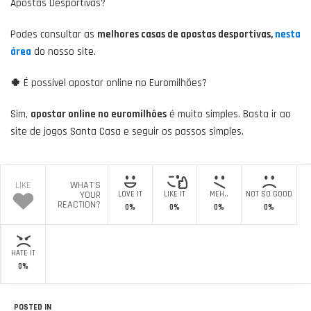
Apostas Desportivas?
Podes consultar as
melhores casas de apostas desportivas,
nesta
área
do nosso site.
🍀
É possível apostar online no Euromilhões?
Sim,
apostar online no euromilhões
é muito simples. Basta ir ao
site de jogos Santa Casa e seguir os passos simples.
LIKE
WHAT'S
YOUR
LOVE IT
LIKE IT
MEH..
NOT SO GOOD
REACTION?
0%
0%
0%
0%
HATE IT
0%
POSTED IN