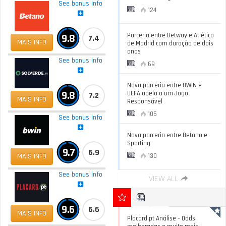
See bonus info
124
Parceria entre Betway e Atlético
9.8
7.4
MAIS INFO
de Madrid com duração de dois
anos
See bonus info
69
Nova parceria entre BWIN e
9.8
UEFA apela a um Jogo
7.2
MAIS INFO
Responsável
105
See bonus info
Nova parceria entre Betano e
Sporting
9.7
6.9
MAIS INFO
130
See bonus info
VIEW ALL
9.6
6.6
MAIS INFO
Placard.pt Análise – Odds