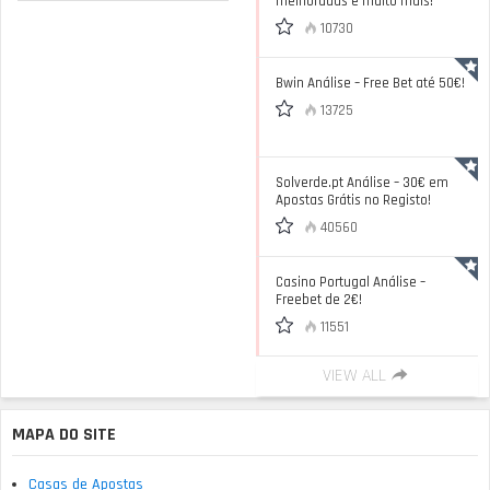
melhoradas e muito mais!
10730
Bwin Análise – Free Bet até 50€!
13725
Solverde.pt Análise – 30€ em
Apostas Grátis no Registo!
40560
Casino Portugal Análise –
Freebet de 2€!
11551
VIEW ALL
MAPA DO SITE
Casas de Apostas