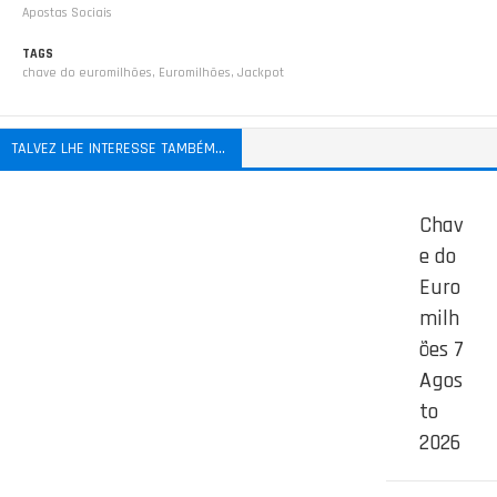
Apostas Sociais
TAGS
chave do euromilhões
,
Euromilhões
,
Jackpot
TALVEZ LHE INTERESSE TAMBÉM...
Chav
e do
Euro
milh
ões 7
Agos
to
2026