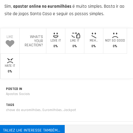
Sim,
apostar online no euromilhões
é muito simples. Basta ir ao
site de jogos Santa Casa e seguir os passos simples.
LIKE
WHAT'S
YOUR
LOVE IT
LIKE IT
MEH..
NOT SO GOOD
REACTION?
0%
0%
0%
0%
HATE IT
0%
POSTED IN
Apostas Sociais
TAGS
chave do euromilhões
,
Euromilhões
,
Jackpot
TALVEZ LHE INTERESSE TAMBÉM...