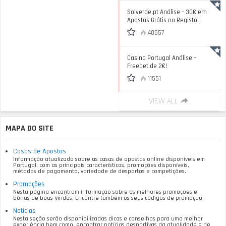
Solverde.pt Análise – 30€ em
Apostas Grátis no Registo!
40557
Casino Portugal Análise –
Freebet de 2€!
11551
VIEW ALL
MAPA DO SITE
Casas de Apostas
Informação atualizada sobre as casas de apostas online disponíveis em
Portugal, com as principais características, promoções disponíveis,
métodos de pagamento, variedade de desportos e competições.
Promoções
Nesta página encontram informação sobre as melhores promoções e
bónus de boas-vindas. Encontre também os seus códigos de promoção.
Notícias
Nesta seção serão disponibilizadas dicas e conselhos para uma melhor
experiência bem como, encontrar notícias desportivas da atualidade e de