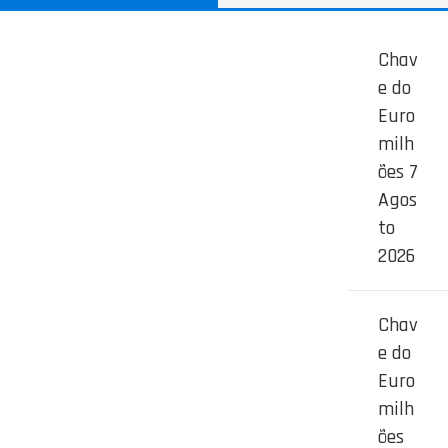
Chav
e do
Euro
milh
ões 7
Agos
to
2026
Chav
e do
Euro
milh
ões