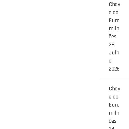
Chav
e do
Euro
milh
ões
28
Julh
o
2026
Chav
e do
Euro
milh
ões
24