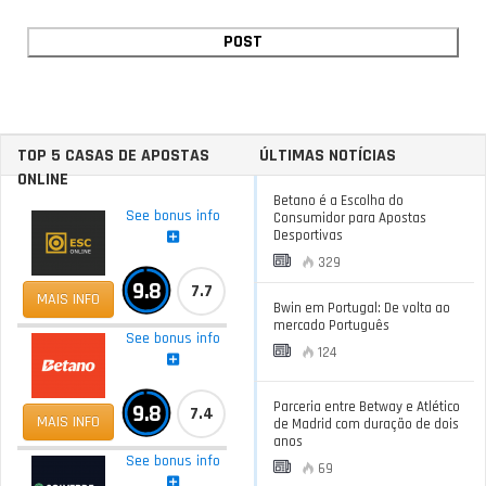
TOP 5 CASAS DE APOSTAS
ÚLTIMAS NOTÍCIAS
ONLINE
Betano é a Escolha do
See bonus info
Consumidor para Apostas
Desportivas
329
9.8
7.7
MAIS INFO
Bwin em Portugal: De volta ao
mercado Português
See bonus info
124
Parceria entre Betway e Atlético
9.8
7.4
MAIS INFO
de Madrid com duração de dois
anos
See bonus info
69