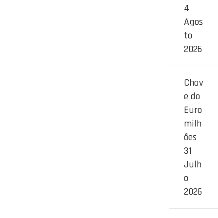
4
Agos
to
2026
Chav
e do
Euro
milh
ões
31
Julh
o
2026