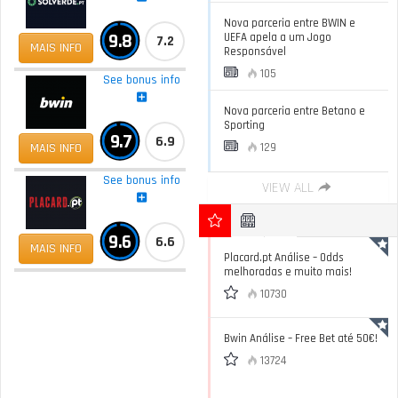
Nova parceria entre BWIN e
9.8
UEFA apela a um Jogo
7.2
MAIS INFO
Responsável
105
See bonus info
Nova parceria entre Betano e
Sporting
9.7
6.9
MAIS INFO
129
See bonus info
VIEW ALL
9.6
6.6
MAIS INFO
Placard.pt Análise – Odds
melhoradas e muito mais!
10730
Bwin Análise – Free Bet até 50€!
13724