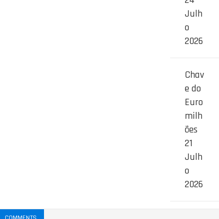
Julh
o
2026
Chav
e do
Euro
milh
ões
21
Julh
o
2026
COMMENTS