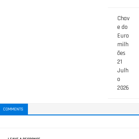
Chav
e do
Euro
milh
ões
21
Julh
o
2026
COMMENTS