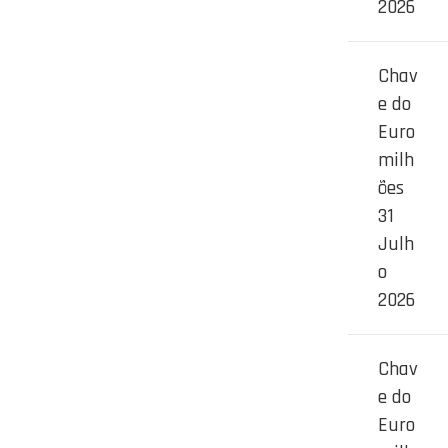
2026
Chav
e do
Euro
milh
ões
31
Julh
o
2026
Chav
e do
Euro