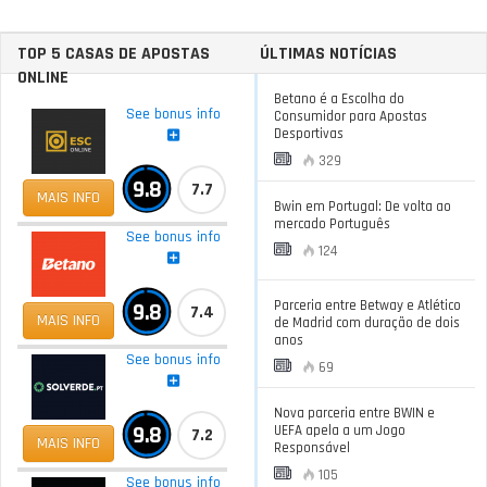
TOP 5 CASAS DE APOSTAS
ÚLTIMAS NOTÍCIAS
ONLINE
Betano é a Escolha do
See bonus info
Consumidor para Apostas
Desportivas
329
9.8
7.7
MAIS INFO
Bwin em Portugal: De volta ao
mercado Português
See bonus info
124
Parceria entre Betway e Atlético
9.8
7.4
MAIS INFO
de Madrid com duração de dois
anos
See bonus info
69
Nova parceria entre BWIN e
9.8
UEFA apela a um Jogo
7.2
MAIS INFO
Responsável
105
See bonus info