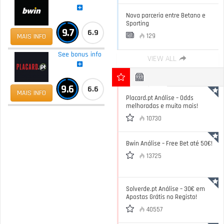
Nova parceria entre Betano e
Sporting
9.7
6.9
MAIS INFO
129
See bonus info
VIEW ALL
9.6
6.6
MAIS INFO
Placard.pt Análise – Odds
melhoradas e muito mais!
10730
Bwin Análise – Free Bet até 50€!
13725
Solverde.pt Análise – 30€ em
Apostas Grátis no Registo!
40557