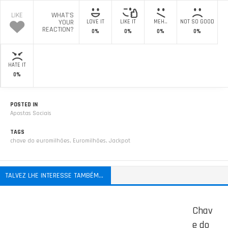
LIKE
WHAT'S
YOUR
LOVE IT
LIKE IT
MEH..
NOT SO GOOD
REACTION?
0%
0%
0%
0%
HATE IT
0%
POSTED IN
Apostas Sociais
TAGS
chave do euromilhões
,
Euromilhões
,
Jackpot
TALVEZ LHE INTERESSE TAMBÉM...
Chav
e do