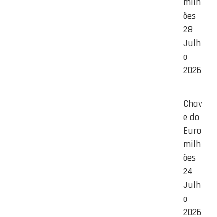
milh
ões
28
Julh
o
2026
Chav
e do
Euro
milh
ões
24
Julh
o
2026