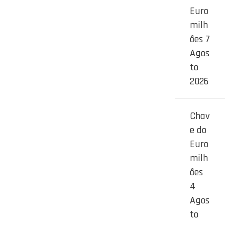
Euro
milh
ões 7
Agos
to
2026
Chav
e do
Euro
milh
ões
4
Agos
to