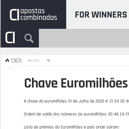
FOR WINNERS
CASAS DE APOSTAS
PROMOÇÕES
ARTIGOS
NOTÍC
1369
1369
Chave Euromilhões 
A chave do euromilhões 31 de Julho de 2020 é: 21 24 30 4
Ordem de saída dos números do euromilhões: 30 46 24 21
Lista de prémios do Euromilhões e país onde saíram: