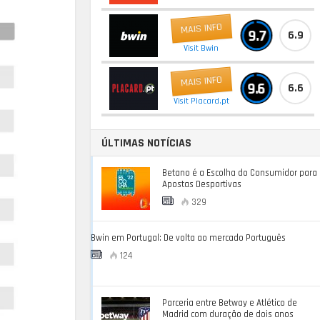
MAIS INFO
9.7
6.9
Visit Bwin
MAIS INFO
9.6
6.6
Visit Placard.pt
ÚLTIMAS NOTÍCIAS
Betano é a Escolha do Consumidor para
Apostas Desportivas
329
Bwin em Portugal: De volta ao mercado Português
124
Parceria entre Betway e Atlético de
Madrid com duração de dois anos