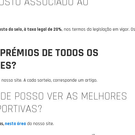
OSTO ASSOCIADO AO
sto do selo, à taxa legal de 20%
, nos termos da legislação em vigor. O
PRÉMIOS DE TODOS OS
ÕES?
 nosso site. A cada sorteio, corresponde um artigo.
DE POSSO VER AS MELHORES
PORTIVAS?
as,
nesta área
do nosso site.