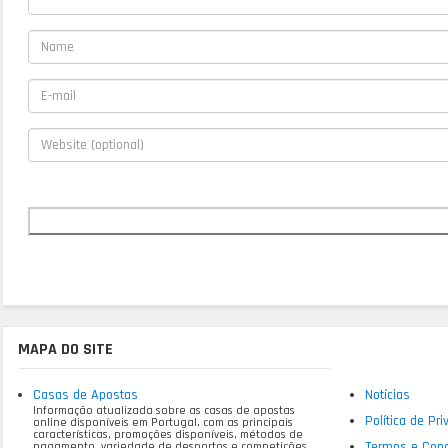
MAPA DO SITE
Casas de Apostas
Notícias
Informação atualizada sobre as casas de apostas
Política de Pr
online disponíveis em Portugal, com as principais
características, promoções disponíveis, métodos de
Termos e Con
pagamento, variedade de desportos e competições.