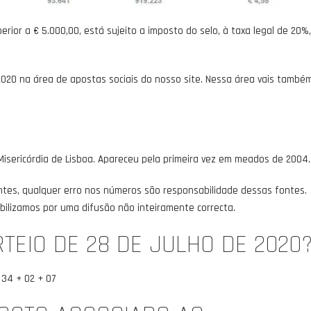
ior a € 5.000,00, está sujeito a imposto do selo, à taxa legal de 20%,
020 na área de apostas sociais do nosso site. Nessa área vais també
Misericórdia de Lisboa. Apareceu pela primeira vez em meados de 2004.
tes, qualquer erro nos números são responsabilidade dessas fontes.
ilizamos por uma difusão não inteiramente correcta.
TEIO DE 28 DE JULHO DE 2020
 34 + 02 + 07