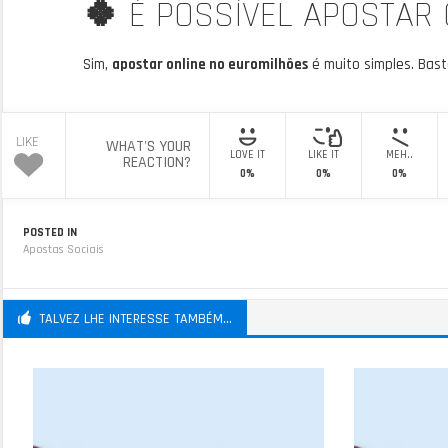
🍀
É POSSÍVEL APOSTAR 
Sim,
apostar online no euromilhões
é muito simples. Bast
LIKE
WHAT'S YOUR
LOVE IT
LIKE IT
MEH..
REACTION?
0%
0%
0%
POSTED IN
Apostas Sociais
TALVEZ LHE INTERESSE TAMBÉM...