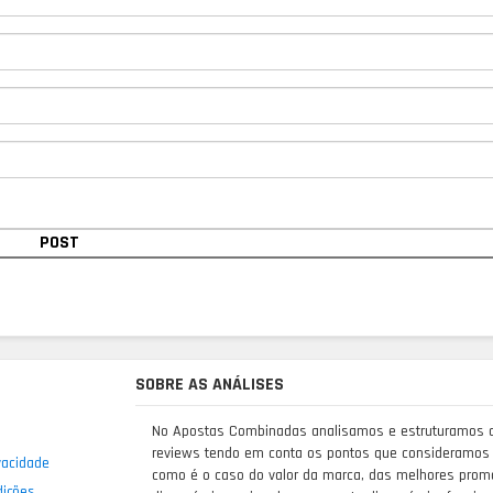
SOBRE AS ANÁLISES
No Apostas Combinadas analisamos e estruturamos 
reviews tendo em conta os pontos que consideramos 
ivacidade
como é o caso do valor da marca, das melhores pro
dições