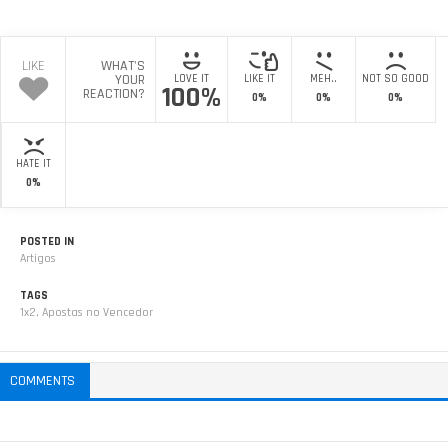
LIKE
WHAT'S
YOUR
LOVE IT
LIKE IT
MEH..
NOT SO GOOD
100%
REACTION?
0%
0%
0%
HATE IT
0%
POSTED IN
Artigos
TAGS
1x2
,
Apostas no Vencedor
COMMENTS