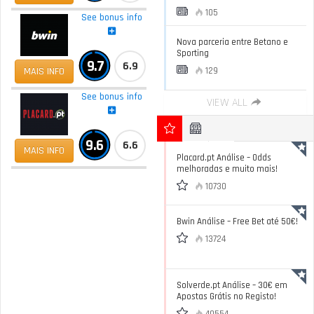
105
See bonus info
Nova parceria entre Betano e
Sporting
9.7
6.9
MAIS INFO
129
See bonus info
VIEW ALL
9.6
6.6
MAIS INFO
Placard.pt Análise – Odds
melhoradas e muito mais!
10730
Bwin Análise – Free Bet até 50€!
13724
Solverde.pt Análise – 30€ em
Apostas Grátis no Registo!