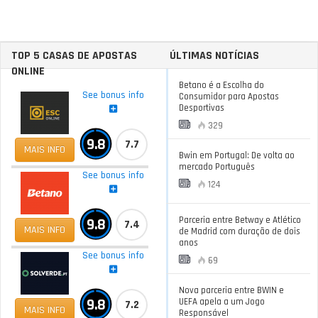
TOP 5 CASAS DE APOSTAS
ÚLTIMAS NOTÍCIAS
ONLINE
Betano é a Escolha do
See bonus info
Consumidor para Apostas
Desportivas
329
9.8
7.7
MAIS INFO
Bwin em Portugal: De volta ao
mercado Português
See bonus info
124
Parceria entre Betway e Atlético
9.8
7.4
MAIS INFO
de Madrid com duração de dois
anos
See bonus info
69
Nova parceria entre BWIN e
9.8
UEFA apela a um Jogo
7.2
MAIS INFO
Responsável