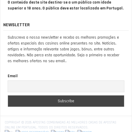
O conteúdo deste site destina-se a um público com idade
superior a 18 anos. O público deve estar localizado em Portugal.
NEWSLETTER
Subscreva a nossa newsletter e receba as melhores promoções e
ofertas especiais dos casinos online presentes no site. Notícias,
artigos e informação relevante sobre jogos, bónus, entre outras
novidades. Não perca esta oportunidade, Seja o primeiro a receber
as melhores ofertas no seu email..
Email
COPYRIGHT © 2026 APOSTAS COMBINADAS AS MELHORES CASAS DE APOSTAS
ONLINE EM PORTUGAL, TODOS OS DIREITOS RESERVADOS.