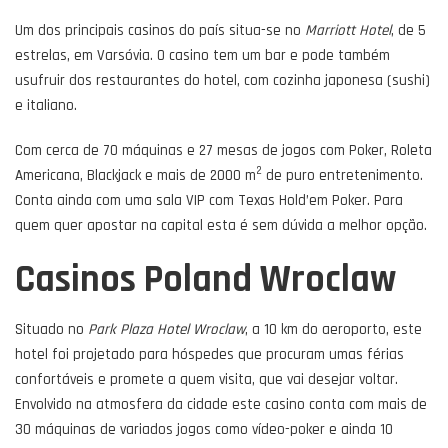
Um dos principais casinos do país situa-se no
Marriott Hotel
, de 5
estrelas, em Varsóvia. O casino tem um bar e pode também
usufruir dos restaurantes do hotel, com cozinha japonesa (sushi)
e italiano.
Com cerca de 70 máquinas e 27 mesas de jogos com Poker, Roleta
2
Americana, Blackjack e mais de 2000 m
de puro entretenimento.
Conta ainda com uma sala VIP com Texas Hold’em Poker. Para
quem quer apostar na capital esta é sem dúvida a melhor opção.
Casinos Poland Wroclaw
Situado no
Park Plaza Hotel Wroclaw
, a 10 km do aeroporto, este
hotel foi projetado para hóspedes que procuram umas férias
confortáveis e promete a quem visita, que vai desejar voltar.
Envolvido na atmosfera da cidade este casino conta com mais de
30 máquinas de variados jogos como vídeo-poker e ainda 10