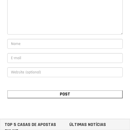
TOP 5 CASAS DE APOSTAS
ÚLTIMAS NOTÍCIAS