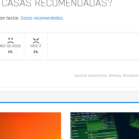
 CASAS RECOMENDADAS?
am testar.
Casas recomendadas
.
NOT SO GOOD
HATE IT
0%
0%
apostas desportivas
,
Betway
,
Blackjack