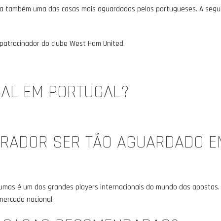
a também uma das casas mais aguardadas pelos portugueses. A segui
patrocinador do clube West Ham United.
GAL EM PORTUGAL?
ERADOR SER TÃO AGUARDADO E
gumas é um dos grandes players internacionais do mundo das apostas.
mercado nacional.