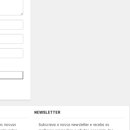
NEWSLETTER
as nossas
Subscreva a nossa newsletter e receba as