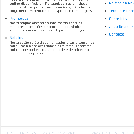
Informação atualizada sobre as casas de apostas
Política de Pr
online disponíveis em Portugal, com as principais
características, promoções disponíveis, métodos de
Termos e Con
pagamento, variedade de desportos e competições.
Promoções
Sobre Nós
Nesta página encontram informação sobre as
Jogo Respons
melhores promoções e bónus de boas-vindas.
Encontre também os seus códigos de promoção.
Contacto
Notícias
Nesta seção serão disponibilizadas dicas e conselhos
para uma melhor experiência bem como, encontrar
notícias desportivas da atualidade e de relevo no
mercado das apostas.
COPYRIGHT © 2026 APOSTAS COMBINADAS AS MELHORES CASAS DE APOSTAS ONLINE E