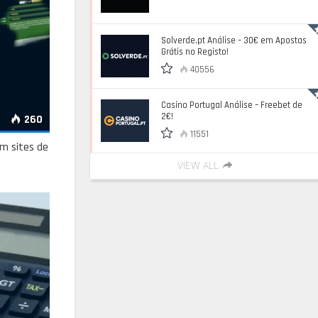
Solverde.pt Análise – 30€ em Apostas
Grátis no Registo!
40556
Casino Portugal Análise – Freebet de
2€!
260
11551
m sites de
VIEW ALL