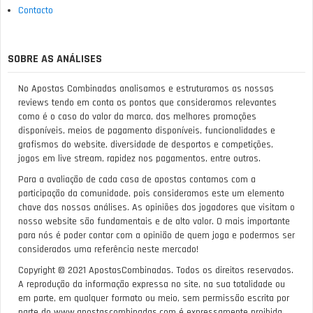
Contacto
SOBRE AS ANÁLISES
No Apostas Combinadas analisamos e estruturamos as nossas
reviews tendo em conta os pontos que consideramos relevantes
como é o caso do valor da marca, das melhores promoções
disponíveis, meios de pagamento disponíveis, funcionalidades e
grafismos do website, diversidade de desportos e competições,
jogos em live stream, rapidez nos pagamentos, entre outros.
Para a avaliação de cada casa de apostas contamos com a
participação da comunidade, pois consideramos este um elemento
chave das nossas análises. As opiniões dos jogadores que visitam o
nosso website são fundamentais e de alto valor. O mais importante
para nós é poder contar com a opinião de quem joga e podermos ser
considerados uma referência neste mercado!
Copyright © 2021 ApostasCombinadas. Todos os direitos reservados.
A reprodução da informação expressa no site, na sua totalidade ou
em parte, em qualquer formato ou meio, sem permissão escrita por
parte do www.apostascombinadas.com é expressamente proibida.