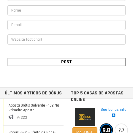
ÚLTIMOS ARTIGOS DE BÓNUS
TOP 5 CASAS DE APOSTAS
ONLINE
Aposta Grátis Solverde – 10€ Na
See bonus info
Primeira Aposta
223
9.8
7.7
MAIS INFO
Bónus Bwin – Oferta de Boas-