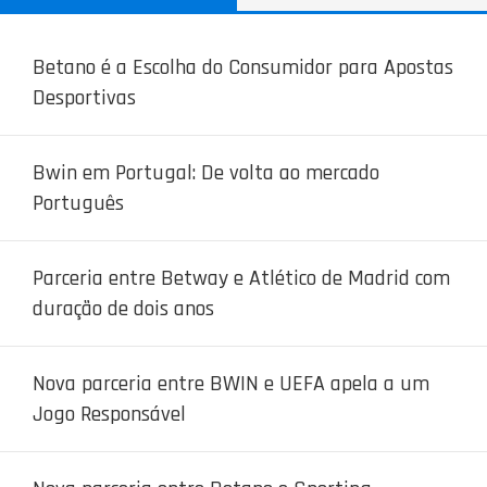
Betano é a Escolha do Consumidor para Apostas
Desportivas
Bwin em Portugal: De volta ao mercado
Português
Parceria entre Betway e Atlético de Madrid com
duração de dois anos
Nova parceria entre BWIN e UEFA apela a um
Jogo Responsável