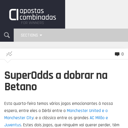
FOR WINNERS
SECTIONS
0
SuperOdds a dobrar na
Betano
Esta quarta-feira temos vários jogos emocionantes à nossa
espera, entre eles o Dérbi entre o
Manchester United e o
Manchester City
; e o clássico entre os grandes
AC Milão e
Juventus
. Estes dois jogos, que ninguém vai querer perder, têm