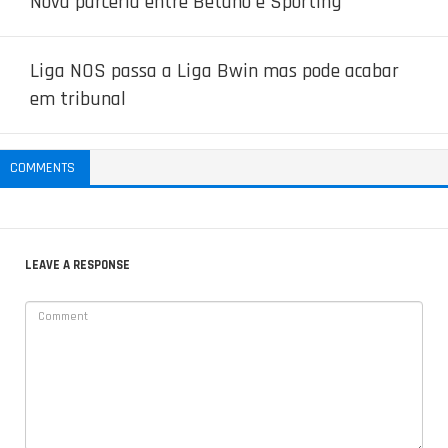
Nova parceria entre Betano e Sporting
Liga NOS passa a Liga Bwin mas pode acabar
em tribunal
COMMENTS
LEAVE A RESPONSE