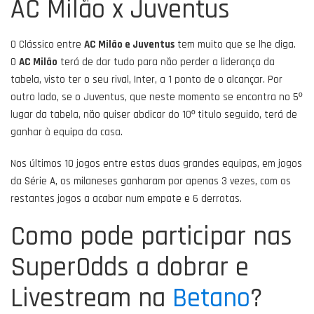
AC Milão x Juventus
O Clássico entre
AC Milão e Juventus
tem muito que se lhe diga.
O
AC Milão
terá de dar tudo para não perder a liderança da
tabela, visto ter o seu rival, Inter, a 1 ponto de o alcançar. Por
outro lado, se o Juventus, que neste momento se encontra no 5º
lugar da tabela, não quiser abdicar do 10º titulo seguido, terá de
ganhar à equipa da casa.
Nos últimos 10 jogos entre estas duas grandes equipas, em jogos
da Série A, os milaneses ganharam por apenas 3 vezes, com os
restantes jogos a acabar num empate e 6 derrotas.
Como pode participar nas
SuperOdds a dobrar e
Livestream na
Betano
?